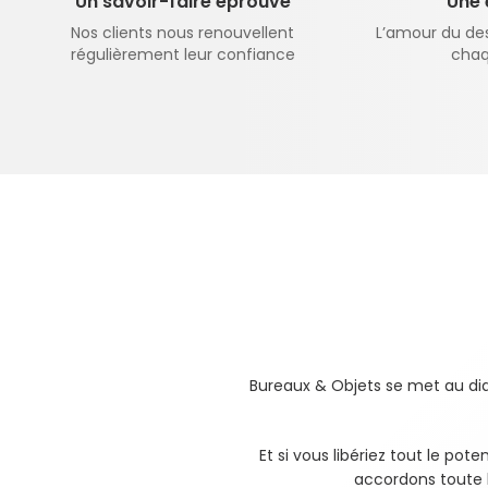
Un savoir-faire éprouvé
Une 
Nos clients nous renouvellent
L’amour du desi
régulièrement leur confiance
chaq
Bureaux & Objets se met au diap
Et si vous libériez tout le pot
accordons toute l