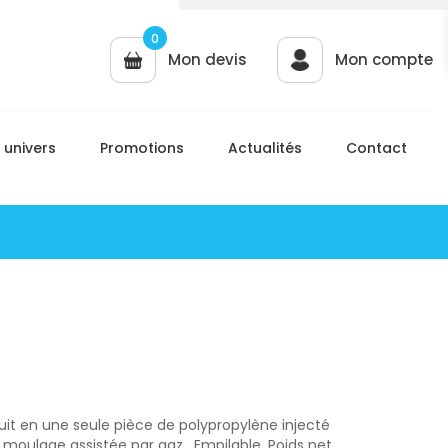
0
Mon devis
Mon compte
 univers
Promotions
Actualités
Contact
O
duit en une seule pièce de polypropylène injecté
 moulage assistée par gaz . Empilable. Poids net